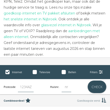
KPN, Tele2. Omdat het goedkoper kan, maar ook dat de
huidige service te traag is. Lees nu onze tips inzake
goedkoop internet en TV pakket afsluiten
of bekijk meteen
het snelste internet in Nijbroek.
Ook ontdek je alle
waardevolle info over
glasvezel internet in Nijbroek
. Wil je
geen TV of VOIP? Raadpleeg dan de
aanbiedingen met
alleen internet
. Onmiddellijk alle contracten vergelijken?
Geef onderstaand je adresgegevens in, controleer de
laatste internet tarieven van augustus 2026 en stap binnen
een paar minuten over.
Internet
Televisie
Bellen
Filters
CHECK
Postcode
Huisnr.
Combivoordeel
Goedkoopste eerst