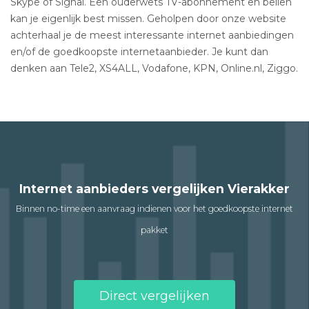
Skype of Signal. Een ouderwets TV-abonnement en bellen
kan je eigenlijk best missen. Geholpen door onze website
achterhaal je de meest interessante internet aanbiedingen
en/of de goedkoopste internetaanbieder. Je kunt dan
denken aan Tele2, XS4ALL, Vodafone, KPN, Online.nl, Ziggo.
Internet aanbieders vergelijken Vierakker
Binnen no-time een aanvraag indienen voor het goedkoopste internet
pakket
Direct vergelijken