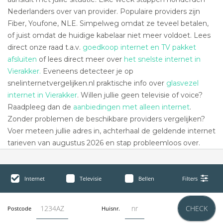
Nederlanders over van provider. Populaire providers zijn
Fiber, Youfone, NLE. Simpelweg omdat ze teveel betalen,
of juist omdat de huidige kabelaar niet meer voldoet. Lees
direct onze raad t.a.v.
goedkoop internet en TV pakket
afsluiten
of lees direct meer over
het snelste internet in
Vierakker.
Eveneens detecteer je op
snelinternetvergelijken.nl praktische info over
glasvezel
internet in Vierakker
. Willen jullie geen televisie of voice?
Raadpleeg dan de
aanbiedingen met alleen internet
.
Zonder problemen de beschikbare providers vergelijken?
Voer meteen jullie adres in, achterhaal de geldende internet
tarieven van augustus 2026 en stap probleemloos over.
Internet
Televisie
Bellen
Filters
CHECK
Postcode
Huisnr.