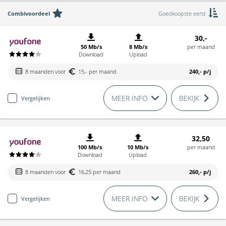
Combivoordeel
Goedkoopste eerst
30,-
50 Mb/s
8 Mb/s
per maand
Download
Upload
8 maanden voor
15,- per maand
240,-
p/j
MEER INFO
BEKIJK
Vergelijken
32,50
100 Mb/s
10 Mb/s
per maand
Download
Upload
8 maanden voor
16,25 per maand
260,-
p/j
MEER INFO
BEKIJK
Vergelijken