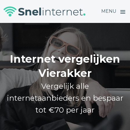
≡
MENU
Skip
to
content
Internet vergelijken
Vierakker
Vergelijk alle
internetaanbieders en bespaar
tot €70 per jaar