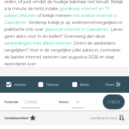
reden, of juist omdat de huidige kabelaar niet bevalt. Bekijk
à la minute de hints inzake
goedkoop internet en TV
pakket afsluiten
of bekijk meteen
het snelste internet in
Gaanderen.
Verderop bekijk je op snelinternetvergelijken.nl
praktische info over
glasvezel internet in Gaanderen
. Liever
geen abbo voor tv en bellen? Overweeg dan deze
aanbiedingen met alleen internet
. Direct de aanbieders
vergelijken? Voer in de vergelijker jullie adres in, controleer
de laatste internet tarieven van augustus 2026 en stap
razendsnel over.
Internet
Televisie
Bellen
Filters
CHECK
Postcode
Huisnr.
Combivoordeel
Goedkoopste eerst