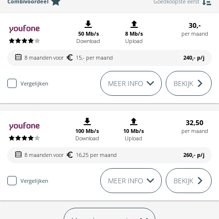
Combivoordeel
Goedkoopste eerst
30,-
50 Mb/s
8 Mb/s
per maand
Download
Upload
8 maanden voor
15,- per maand
240,-
p/j
MEER INFO
BEKIJK
Vergelijken
32,50
100 Mb/s
10 Mb/s
per maand
Download
Upload
8 maanden voor
16,25 per maand
260,-
p/j
MEER INFO
BEKIJK
Vergelijken