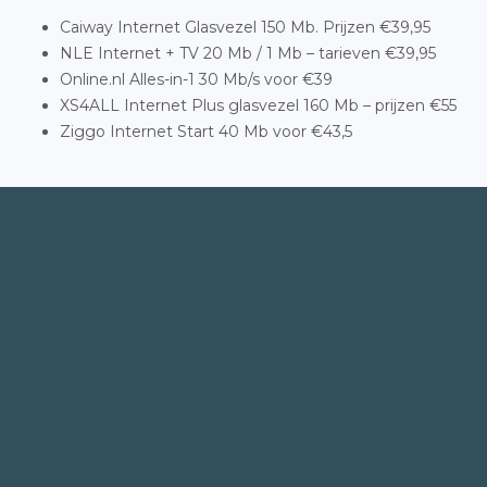
Caiway Internet Glasvezel 150 Mb. Prijzen €39,95
NLE Internet + TV 20 Mb / 1 Mb – tarieven €39,95
Online.nl Alles-in-1 30 Mb/s voor €39
XS4ALL Internet Plus glasvezel 160 Mb – prijzen €55
Ziggo Internet Start 40 Mb voor €43,5