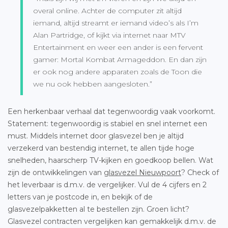
overal online. Achter de computer zit altijd
iemand, altijd streamt er iemand video’s als I’m
Alan Partridge, of kijkt via internet naar MTV
Entertainment en weer een ander is een fervent
gamer: Mortal Kombat Armageddon. En dan zijn
er ook nog andere apparaten zoals de Toon die
we nu ook hebben aangesloten.”
Een herkenbaar verhaal dat tegenwoordig vaak voorkomt.
Statement: tegenwoordig is stabiel en snel internet een
must. Middels internet door glasvezel ben je altijd
verzekerd van bestendig internet, te allen tijde hoge
snelheden, haarscherp TV-kijken en goedkoop bellen. Wat
zijn de ontwikkelingen van
glasvezel Nieuwpoort
? Check of
het leverbaar is d.m.v. de vergelijker. Vul de 4 cijfers en 2
letters van je postcode in, en bekijk of de
glasvezelpakketten al te bestellen zijn. Groen licht?
Glasvezel contracten vergelijken kan gemakkelijk d.m.v. de