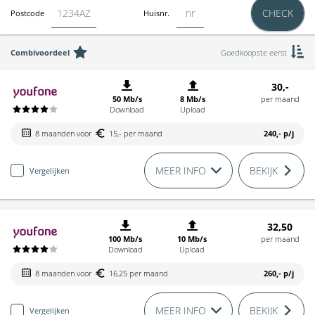
CHECK
Postcode
Huisnr.
Combivoordeel
Goedkoopste eerst
30,-
50 Mb/s
8 Mb/s
per maand
Download
Upload
8 maanden voor
15,- per maand
240,-
p/j
MEER INFO
BEKIJK
Vergelijken
32,50
100 Mb/s
10 Mb/s
per maand
Download
Upload
8 maanden voor
16,25 per maand
260,-
p/j
MEER INFO
BEKIJK
Vergelijken