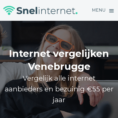
≡
MENU
Skip
to
content
Internet vergelijken
Venebrugge
Vergelijk alle internet
aanbieders en bezuinig €55 per
jaar