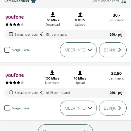
Combivoordeel
Goedkoopste eerst
30,-
50 Mb/s
8 Mb/s
per maand
Download
Upload
8 maanden voor
15,- per maand
240,-
p/j
MEER INFO
BEKIJK
Vergelijken
32,50
100 Mb/s
10 Mb/s
per maand
Download
Upload
8 maanden voor
16,25 per maand
260,-
p/j
MEER INFO
BEKIJK
Vergelijken