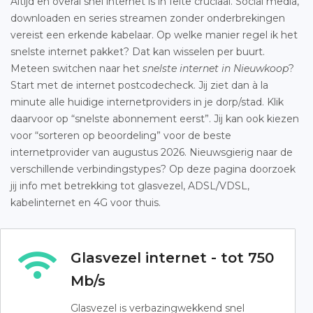
Altijd en overal snel internet is in feite cruciaal. Social media,
downloaden en series streamen zonder onderbrekingen
vereist een erkende kabelaar. Op welke manier regel ik het
snelste internet pakket? Dat kan wisselen per buurt.
Meteen switchen naar het
snelste internet in Nieuwkoop
?
Start met de internet postcodecheck. Jij ziet dan à la
minute alle huidige internetproviders in je dorp/stad. Klik
daarvoor op “snelste abonnement eerst”. Jij kan ook kiezen
voor “sorteren op beoordeling” voor de beste
internetprovider van augustus 2026. Nieuwsgierig naar de
verschillende verbindingstypes? Op deze pagina doorzoek
jij info met betrekking tot glasvezel, ADSL/VDSL,
kabelinternet en 4G voor thuis.
Glasvezel internet - tot 750
Mb/s
Glasvezel is verbazingwekkend snel