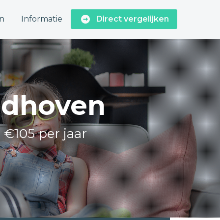
n
Informatie
Direct vergelijken
eldhoven
 €105 per jaar