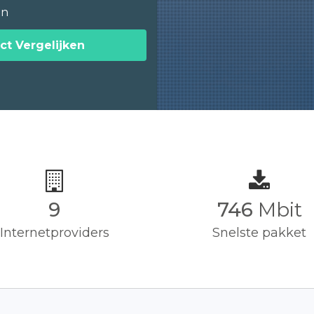
en
ct Vergelijken
9
750
Mbit
Internetproviders
Snelste pakket