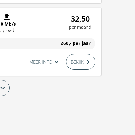
32,50
10 Mb/s
per maand
Upload
260,-
per jaar
MEER INFO
BEKIJK