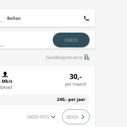
Bellen
CHECK
Goedkoopste eerst
30,-
8 Mb/s
per maand
Upload
240,-
per jaar
MEER INFO
BEKIJK