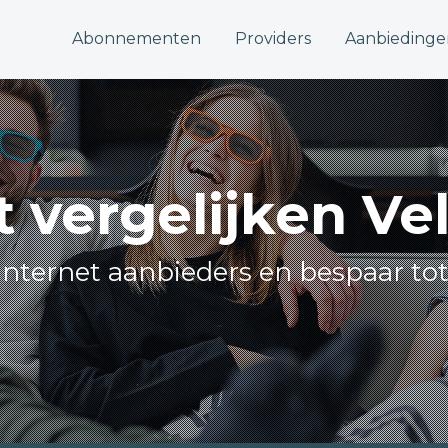
Abonnementen
Providers
Aanbiedinge
t vergelijken V
e internet aanbieders en bespaar tot