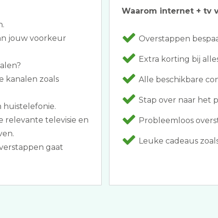
Waarom internet + tv v
n.
van jouw voorkeur
Overstappen bespaar
Extra korting bij al
halen?
e kanalen zoals
Alle beschikbare co
Stap over naar het 
 huistelefonie.
relevante televisie en
Probleemloos overst
ven.
Leuke cadeaus zoals
verstappen gaat