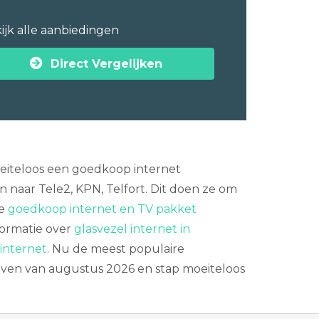
ijk alle aanbiedingen
Direct Vergelijken
moeiteloos een goedkoop internet
n naar Tele2, KPN, Telfort. Dit doen ze om
ke
goedkoop internet en TV pakket
nformatie over
glasvezel internet in
internet
. Nu de meest populaire
rieven van augustus 2026 en stap moeiteloos