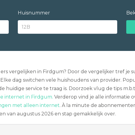
Huisnummer
Bek
rs vergelijken in Firdgum? Door de vergelijker tref je
Elke dag switchen vele huishoudens van provider. Populai
 huidige service te traag is. Doorzoek vlug de tips m.b.
te internet in Firdgum.
Verderop vind je alle informatie 
ngen met alleen internet
. À la minute de abonnementen
ieven van augustus 2026 en stap gemakkelijk over.