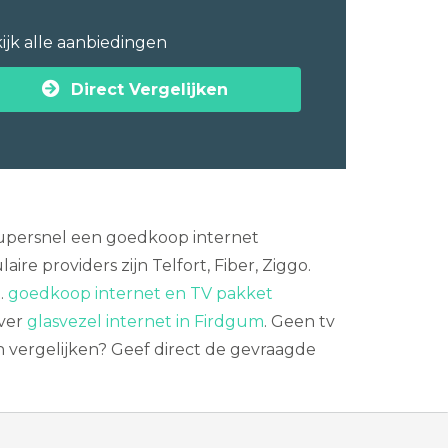
ijk alle aanbiedingen
Direct Vergelijken
 supersnel een goedkoop internet
re providers zijn Telfort, Fiber, Ziggo.
t.
goedkoop internet en TV pakket
over
glasvezel internet in Firdgum
. Geen tv
 vergelijken? Geef direct de gevraagde