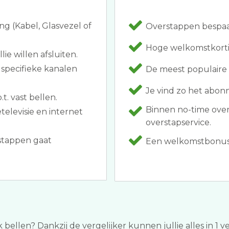
ng (Kabel, Glasvezel of
Overstappen bespaar
Hoge welkomstkorti
ie willen afsluiten.
 specifieke kanalen
De meest populaire 
Je vind zo het abonn
t. vast bellen.
Binnen no-time ove
elevisie en internet
overstapservice.
rstappen gaat
Een welkomstbonus al
k bellen? Dankzij de vergelijker kunnen jullie alles in 1 