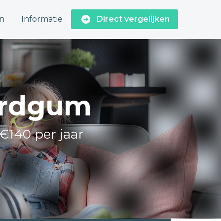
n
Informatie
Direct vergelijken
Firdgum
 €140 per jaar