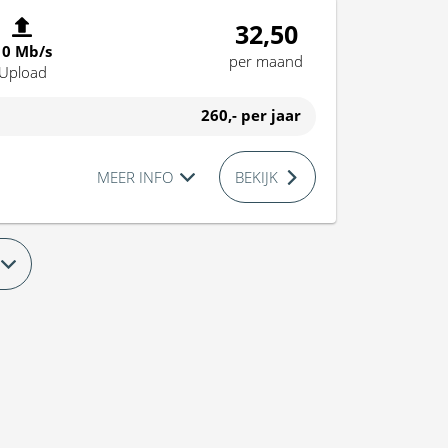
32,50
10 Mb/s
per maand
Upload
260,-
per jaar
MEER INFO
BEKIJK