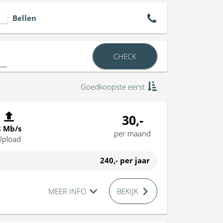
Bellen
CHECK
Goedkoopste eerst
30,-
8 Mb/s
per maand
Upload
240,-
per jaar
MEER INFO
BEKIJK