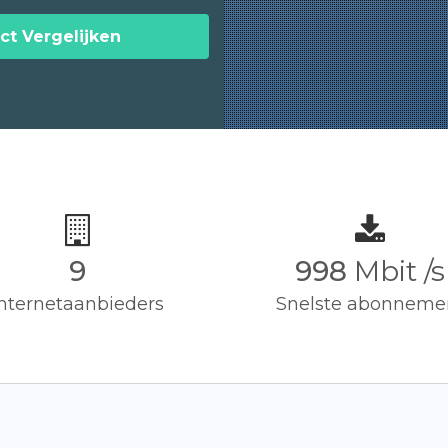
ct Vergelijken
9
1,000
Mbit /
Internetaanbieders
Snelste abonneme