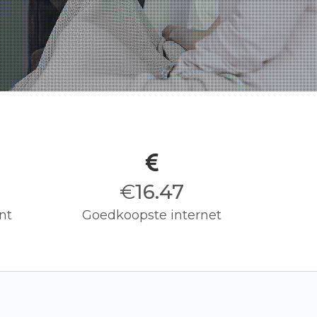
s
€
16.50
nt
Goedkoopste internet