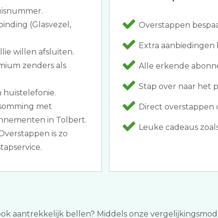
huisnummer.
inding (Glasvezel,
Overstappen bespaar
Extra aanbiedingen 
ie willen afsluiten.
emium zenders als
Alle erkende abonn
Stap over naar het 
huistelefonie.
opsomming met
Direct overstappen 
nnementen in Tolbert.
Leuke cadeaus zoals 
Overstappen is zo
tapservice.
ook aantrekkelijk bellen? Middels onze vergelijkingsmodule