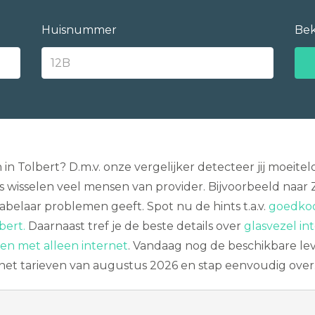
Huisnummer
Bek
n in Tolbert? D.m.v. onze vergelijker detecteer jij moe
ks wisselen veel mensen van provider. Bijvoorbeeld naar 
abelaar problemen geeft. Spot nu de hints t.a.v.
goedkoo
bert.
Daarnaast tref je de beste details over
glasvezel in
en met alleen internet
. Vandaag nog de beschikbare le
rnet tarieven van augustus 2026 en stap eenvoudig over