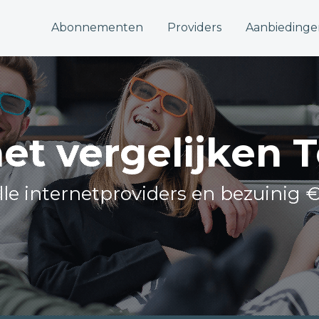
Abonnementen
Providers
Aanbiedinge
net vergelijken T
alle internetproviders en bezuinig €