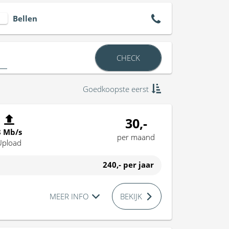
Bellen
CHECK
Goedkoopste eerst
30,-
8 Mb/s
per maand
Upload
240,-
per jaar
MEER INFO
BEKIJK