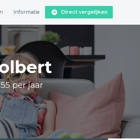
n
Informatie
Direct vergelijken
olbert
55 per jaar