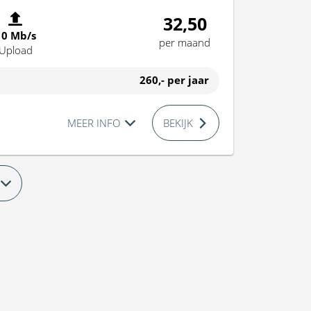
32,50
10 Mb/s
per maand
Upload
260,-
per jaar
MEER INFO
BEKIJK