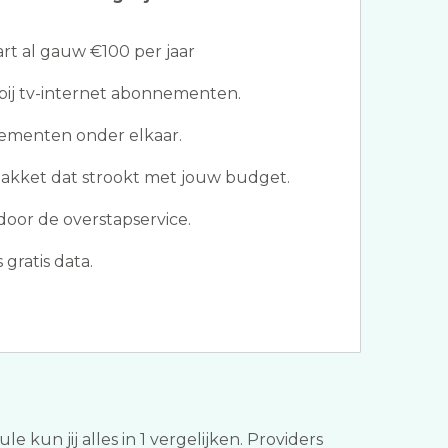
t al gauw €100 per jaar
bij tv-internet abonnementen.
ementen onder elkaar.
pakket dat strookt met jouw budget.
door de overstapservice.
gratis data.
 kun jij alles in 1 vergelijken. Providers