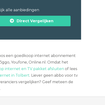
ijk alle aanbiedingen
Direct Vergelijken
iteloos een goedkoop internet abonnement
Ziggo, Youfone, Online.nl. Omdat het
p internet en TV pakket afsluiten
of lees
ternet in Tolbert
. Liever geen abbo voor tv
veranciers vergelijken? Geef meteen de
.