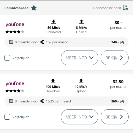
Combivoordeel
Goedkoopste eerst
30,-
50 Mb/s
8 Mb/s
per maand
Download
Upload
8 maanden voor
15,- per maand
240,-
p/j
MEER INFO
BEKIJK
Vergelijken
32,50
100 Mb/s
10 Mb/s
per maand
Download
Upload
8 maanden voor
16,25 per maand
260,-
p/j
MEER INFO
BEKIJK
Vergelijken