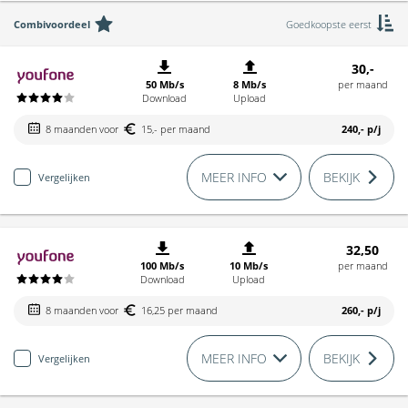
Combivoordeel
Goedkoopste eerst
30,-
50 Mb/s
8 Mb/s
per maand
Download
Upload
8 maanden voor
15,- per maand
240,-
p/j
MEER INFO
BEKIJK
Vergelijken
32,50
100 Mb/s
10 Mb/s
per maand
Download
Upload
8 maanden voor
16,25 per maand
260,-
p/j
MEER INFO
BEKIJK
Vergelijken