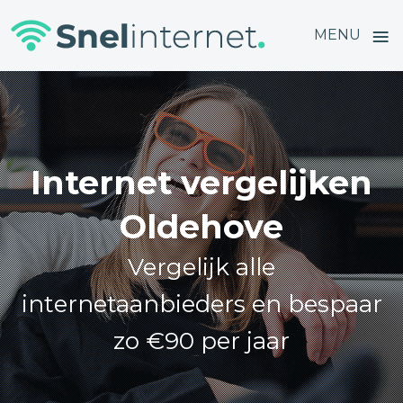
≡
MENU
Skip
to
content
Internet vergelijken
Oldehove
Vergelijk alle
internetaanbieders en bespaar
zo €90 per jaar