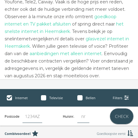
Youfone, Tele2, Caiway. Vaak is de hoge prijs een reden,
echter ook dat de huidige verbinding niet meer voldoet.
Observeer à la minute onze info omtrent
goedkoop
internet en TV pakket afsluiten
of spring direct naar
het
snelste internet in Heemskerk.
Tevens bekijk je op
snelinternetvergelijken.nl details over
glasvezel internet in
Heemskerk
. Willen jullie geen televisie of voice? Profiteer
dan van de
aanbiedingen met alleen internet
. Eenvoudig
de beschikbare contracten vergelijken? Voer onderstaand je
adresgegevens in, vergelijk de geldende internet tarieven
van augustus 2026 en stap moeiteloos over.
Internet
Televisie
Bellen
Filters
CHECK
Postcode
Huisnr.
Combivoordeel
Goedkoopste eerst