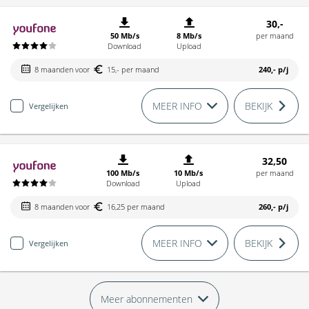
30,-
50 Mb/s
8 Mb/s
per maand
Download
Upload
8 maanden voor
15,- per maand
240,-
p/j
MEER INFO
BEKIJK
Vergelijken
32,50
100 Mb/s
10 Mb/s
per maand
Download
Upload
8 maanden voor
16,25 per maand
260,-
p/j
MEER INFO
BEKIJK
Vergelijken
Meer abonnementen