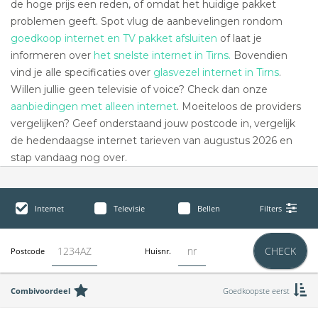
de hoge prijs een reden, of omdat het huidige pakket
problemen geeft. Spot vlug de aanbevelingen rondom
goedkoop internet en TV pakket afsluiten
of laat je
informeren over
het snelste internet in Tirns.
Bovendien
vind je alle specificaties over
glasvezel internet in Tirns
.
Willen jullie geen televisie of voice? Check dan onze
aanbiedingen met alleen internet
. Moeiteloos de providers
vergelijken? Geef onderstaand jouw postcode in, vergelijk
de hedendaagse internet tarieven van augustus 2026 en
stap vandaag nog over.
Internet
Televisie
Bellen
Filters
CHECK
Postcode
Huisnr.
Combivoordeel
Goedkoopste eerst