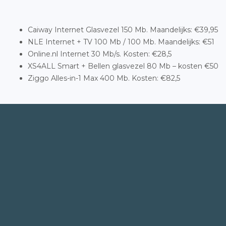
Caiway Internet Glasvezel 150 Mb. Maandelijks: €39,95
NLE Internet + TV 100 Mb / 100 Mb. Maandelijks: €51
Online.nl Internet 30 Mb/s. Kosten: €28,5
XS4ALL Smart + Bellen glasvezel 80 Mb – kosten €50
Ziggo Alles-in-1 Max 400 Mb. Kosten: €82,5