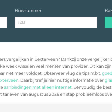
Huisnummer
Bek
rs vergelijken in Eexterveen? Dankzij onze vergelijker 
 week wisselen veel mensen van provider. Dit kan zijn na
ar niet meer voldoet. Observeer vlug de tips m.b.t.
goed
exterveen.
Daarbij tref je hier nuttige informatie over
gla
ze
aanbiedingen met alleen internet
. Eenvoudig de beste
net tarieven van augustus 2026 en stap probleemloos ove