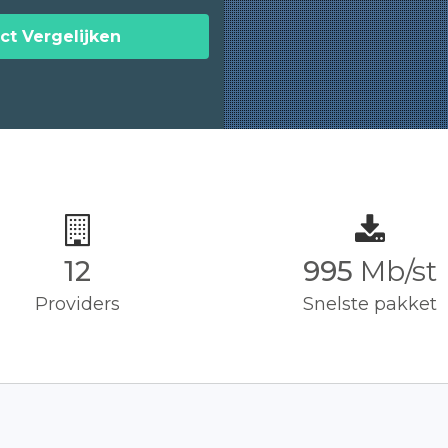
ct Vergelijken
12
1,000
Mb/st
Providers
Snelste pakket