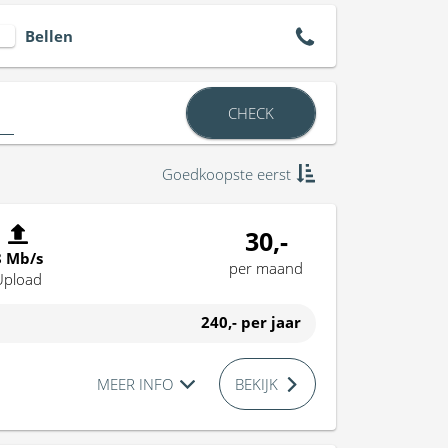
Bellen
CHECK
Goedkoopste eerst
30,-
8 Mb/s
per maand
Upload
240,-
per jaar
MEER INFO
BEKIJK