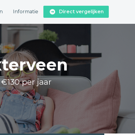
n
Informatie
Direct vergelijken
xterveen
 €130 per jaar