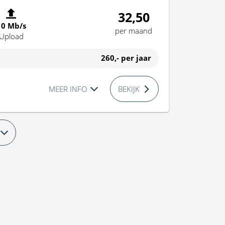
32,50
10 Mb/s
per maand
Upload
260,-
per jaar
MEER INFO
BEKIJK