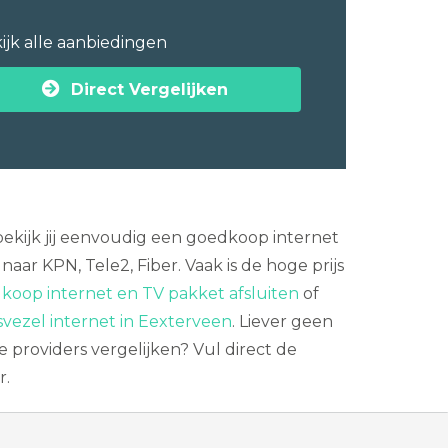
ijk alle aanbiedingen
Direct Vergelijken
bekijk jij eenvoudig een goedkoop internet
ar KPN, Tele2, Fiber. Vaak is de hoge prijs
koop internet en TV pakket afsluiten
of
svezel internet in Eexterveen
. Liever geen
 providers vergelijken? Vul direct de
r.