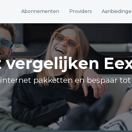
Abonnementen
Providers
Aanbiedinge
t vergelijken Ee
e internet pakketten en bespaar tot