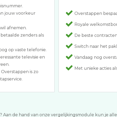
huisnummer.
van jouw voorkeur
Overstappen bespaar
Royale welkomstbon
 wil afnemen.
 betaalde zenders als
De beste contracten
Switch naar het pa
oog op vaste telefonie.
teressante televisie en
Vandaag nog oversta
veen.
Met unieke acties als 
 Overstappen is zo
tapservice.
n? Aan de hand van onze vergelijkingsmodule kun je alles