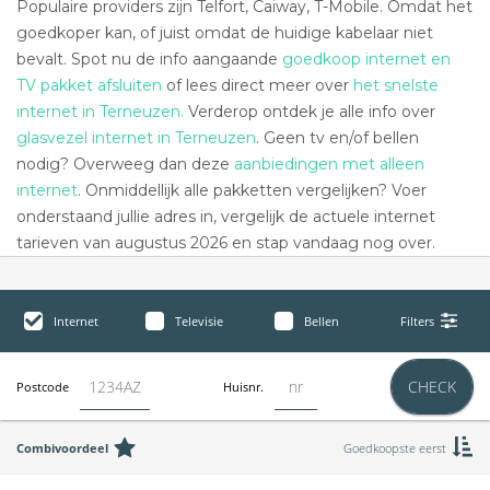
Populaire providers zijn Telfort, Caiway, T-Mobile. Omdat het
goedkoper kan, of juist omdat de huidige kabelaar niet
bevalt. Spot nu de info aangaande
goedkoop internet en
TV pakket afsluiten
of lees direct meer over
het snelste
internet in Terneuzen.
Verderop ontdek je alle info over
glasvezel internet in Terneuzen
. Geen tv en/of bellen
nodig? Overweeg dan deze
aanbiedingen met alleen
internet
. Onmiddellijk alle pakketten vergelijken? Voer
onderstaand jullie adres in, vergelijk de actuele internet
tarieven van augustus 2026 en stap vandaag nog over.
Internet
Televisie
Bellen
Filters
CHECK
Postcode
Huisnr.
Combivoordeel
Goedkoopste eerst