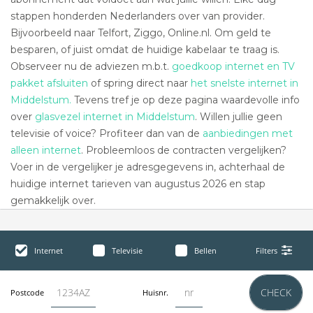
stappen honderden Nederlanders over van provider.
Bijvoorbeeld naar Telfort, Ziggo, Online.nl. Om geld te
besparen, of juist omdat de huidige kabelaar te traag is.
Observeer nu de adviezen m.b.t.
goedkoop internet en TV
pakket afsluiten
of spring direct naar
het snelste internet in
Middelstum.
Tevens tref je op deze pagina waardevolle info
over
glasvezel internet in Middelstum
. Willen jullie geen
televisie of voice? Profiteer dan van de
aanbiedingen met
alleen internet
. Probleemloos de contracten vergelijken?
Voer in de vergelijker je adresgegevens in, achterhaal de
huidige internet tarieven van augustus 2026 en stap
gemakkelijk over.
Internet
Televisie
Bellen
Filters
CHECK
Postcode
Huisnr.