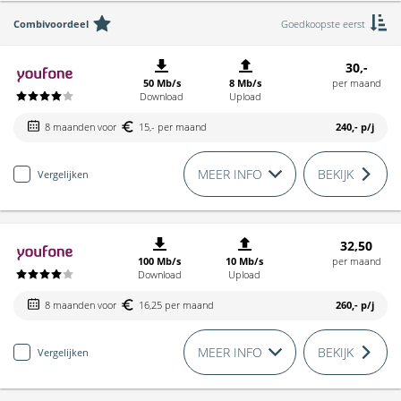
Combivoordeel
Goedkoopste eerst
30,-
50 Mb/s
8 Mb/s
per maand
Download
Upload
8 maanden voor
15,- per maand
240,-
p/j
MEER INFO
BEKIJK
Vergelijken
32,50
100 Mb/s
10 Mb/s
per maand
Download
Upload
8 maanden voor
16,25 per maand
260,-
p/j
MEER INFO
BEKIJK
Vergelijken