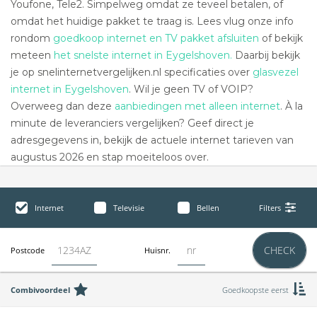
Youfone, Tele2. Simpelweg omdat ze teveel betalen, of
omdat het huidige pakket te traag is. Lees vlug onze info
rondom
goedkoop internet en TV pakket afsluiten
of bekijk
meteen
het snelste internet in Eygelshoven.
Daarbij bekijk
je op snelinternetvergelijken.nl specificaties over
glasvezel
internet in Eygelshoven
. Wil je geen TV of VOIP?
Overweeg dan deze
aanbiedingen met alleen internet
. À la
minute de leveranciers vergelijken? Geef direct je
adresgegevens in, bekijk de actuele internet tarieven van
augustus 2026 en stap moeiteloos over.
Internet
Televisie
Bellen
Filters
CHECK
Postcode
Huisnr.
Combivoordeel
Goedkoopste eerst