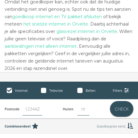
Omdat het goedkoper kan, echter ook dat de huidige
verbinding niet snel genoeg is. Spot nu de tips ten aanzien
van
goedkoop internet en TV pakket afsluiten
of bekijk
meteen
het snelste internet in Orvelte.
Daarbij achterhaal
je alle specificaties over
glasvezel internet in Orvelte
. Willen
jullie geen televisie of voice? Raadpleeg dan de
aanbiedingen met alleen internet
. Eenvoudig alle
pakketten vergelijken? Geef in de vergelijker jullie adres in,
controleer de geldende internet tarieven van augustus
2026 en stap razendsnel over.
Internet
Televisie
Bellen
Filters
CHECK
Postcode
Huisnr.
Combivoordeel
Goedkoopste eerst