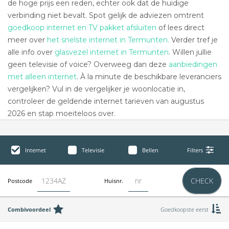
de hoge prijs een reden, echter ook dat de huidige
verbinding niet bevalt. Spot gelijk de adviezen omtrent
goedkoop internet en TV pakket afsluiten
of lees direct
meer over
het snelste internet in Termunten.
Verder tref je
alle info over
glasvezel internet in Termunten
. Willen jullie
geen televisie of voice? Overweeg dan deze
aanbiedingen
met alleen internet
. À la minute de beschikbare leveranciers
vergelijken? Vul in de vergelijker je woonlocatie in,
controleer de geldende internet tarieven van augustus
2026 en stap moeiteloos over.
Internet
Televisie
Bellen
Filters
CHECK
Postcode
Huisnr.
Combivoordeel
Goedkoopste eerst