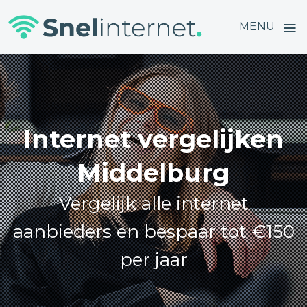
≡
MENU
Skip
to
content
Internet vergelijken
Middelburg
Vergelijk alle internet
aanbieders en bespaar tot €150
per jaar