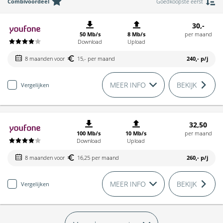
Combivoordeel
Goedkoopste eerst
30,-
50 Mb/s
8 Mb/s
per maand
Download
Upload
8 maanden voor
15,- per maand
240,-
p/j
MEER INFO
BEKIJK
Vergelijken
32,50
100 Mb/s
10 Mb/s
per maand
Download
Upload
8 maanden voor
16,25 per maand
260,-
p/j
MEER INFO
BEKIJK
Vergelijken