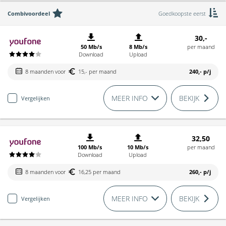
Combivoordeel
Goedkoopste eerst
30,-
50 Mb/s
8 Mb/s
per maand
Download
Upload
8 maanden voor
15,- per maand
240,-
p/j
MEER INFO
BEKIJK
Vergelijken
32,50
100 Mb/s
10 Mb/s
per maand
Download
Upload
8 maanden voor
16,25 per maand
260,-
p/j
MEER INFO
BEKIJK
Vergelijken