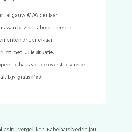
t al gauw €100 per jaar
ussen bij 2-in-1 abonnementen.
ementen onder elkaar.
ijmt met jullie situatie.
pen op basis van de overstapservice.
s bijv. gratis iPad .
les in 1 vergelijken. Kabelaars bieden jou