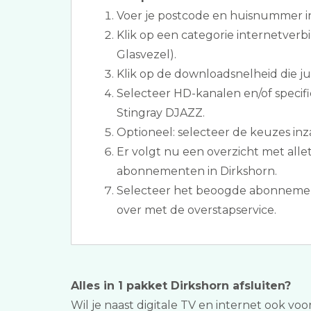
Voer je postcode en huisnummer i
Klik op een categorie internetverb
Glasvezel).
Klik op de downloadsnelheid die jull
Selecteer HD-kanalen en/of specif
Stingray DJAZZ.
Optioneel: selecteer de keuzes inza
Er volgt nu een overzicht met allet
abonnementen in Dirkshorn.
Selecteer het beoogde abonnemen
over met de overstapservice.
Alles in 1 pakket Dirkshorn afsluiten?
Wil je naast digitale TV en internet ook voo