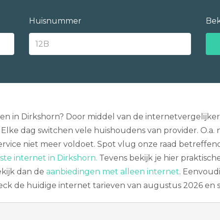
Huisnummer
Bek
en in Dirkshorn? Door middel van de internetvergelijker 
 Elke dag switchen vele huishoudens van provider. O.a. n
ervice niet meer voldoet. Spot vlug onze raad betreffe
ste internet in Dirkshorn.
Tevens bekijk je hier praktisch
ekijk dan de
aanbiedingen met alleen internet
. Eenvoudi
heck de huidige internet tarieven van augustus 2026 en 