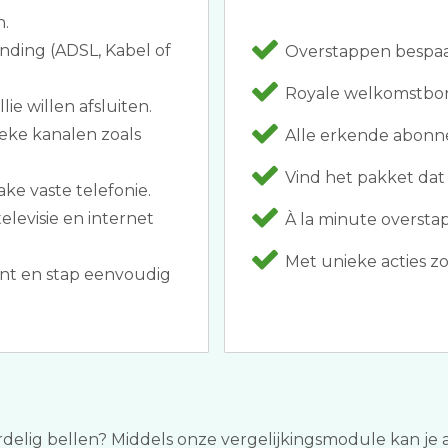
n.
inding (ADSL, Kabel of
Overstappen bespaar
Royale welkomstbon
ie willen afsluiten.
ieke kanalen zoals
Alle erkende abonn
Vind het pakket dat r
ke vaste telefonie.
elevisie en internet
À la minute overstap
Met unieke acties zoal
t en stap eenvoudig
rdelig bellen? Middels onze vergelijkingsmodule kan je al