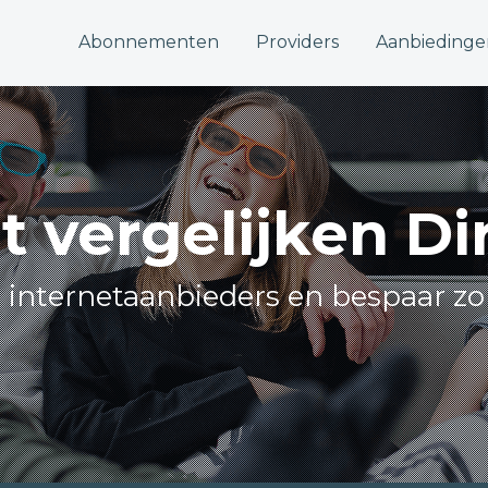
Abonnementen
Providers
Aanbiedinge
t vergelijken D
le internetaanbieders en bespaar zo