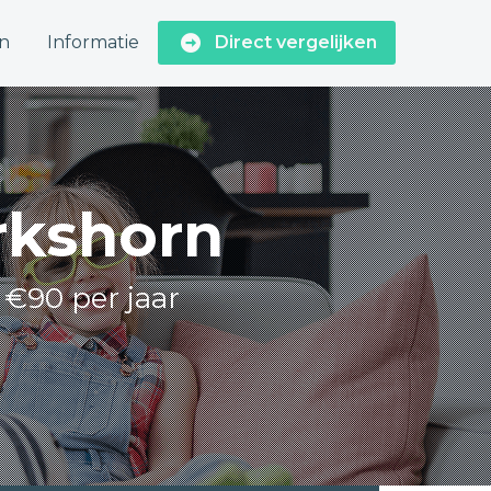
n
Informatie
Direct vergelijken
irkshorn
 €90 per jaar