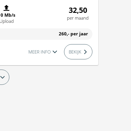
32,50
10 Mb/s
per maand
Upload
260,-
per jaar
MEER INFO
BEKIJK