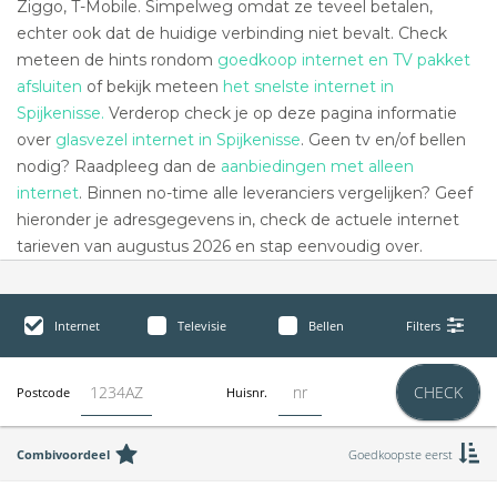
Ziggo, T-Mobile. Simpelweg omdat ze teveel betalen,
echter ook dat de huidige verbinding niet bevalt. Check
meteen de hints rondom
goedkoop internet en TV pakket
afsluiten
of bekijk meteen
het snelste internet in
Spijkenisse.
Verderop check je op deze pagina informatie
over
glasvezel internet in Spijkenisse
. Geen tv en/of bellen
nodig? Raadpleeg dan de
aanbiedingen met alleen
internet
. Binnen no-time alle leveranciers vergelijken? Geef
hieronder je adresgegevens in, check de actuele internet
tarieven van augustus 2026 en stap eenvoudig over.
Internet
Televisie
Bellen
Filters
CHECK
Postcode
Huisnr.
Combivoordeel
Goedkoopste eerst