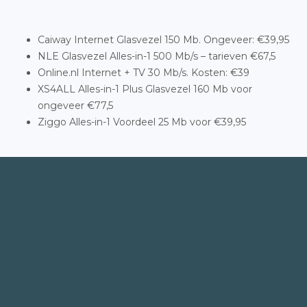
Caiway Internet Glasvezel 150 Mb. Ongeveer: €39,95
NLE Glasvezel Alles-in-1 500 Mb/s – tarieven €67,5
Online.nl Internet + TV 30 Mb/s. Kosten: €39
XS4ALL Alles-in-1 Plus Glasvezel 160 Mb voor
ongeveer €77,5
Ziggo Alles-in-1 Voordeel 25 Mb voor €39,95