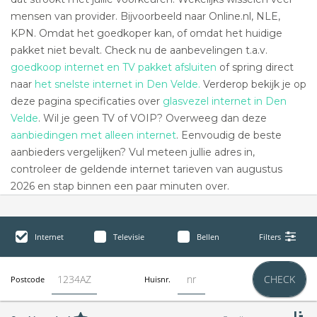
mensen van provider. Bijvoorbeeld naar Online.nl, NLE,
KPN. Omdat het goedkoper kan, of omdat het huidige
pakket niet bevalt. Check nu de aanbevelingen t.a.v.
goedkoop internet en TV pakket afsluiten
of spring direct
naar
het snelste internet in Den Velde.
Verderop bekijk je op
deze pagina specificaties over
glasvezel internet in Den
Velde
. Wil je geen TV of VOIP? Overweeg dan deze
aanbiedingen met alleen internet
. Eenvoudig de beste
aanbieders vergelijken? Vul meteen jullie adres in,
controleer de geldende internet tarieven van augustus
2026 en stap binnen een paar minuten over.
Internet
Televisie
Bellen
Filters
CHECK
Postcode
Huisnr.