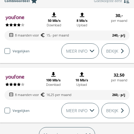
Combivoordeel
Goedkoopste eerst
30,-
50 Mb/s
8 Mb/s
per maand
Download
Upload
8 maanden voor
15,- per maand
240,-
p/j
MEER INFO
BEKIJK
Vergelijken
32,50
100 Mb/s
10 Mb/s
per maand
Download
Upload
8 maanden voor
16,25 per maand
260,-
p/j
MEER INFO
BEKIJK
Vergelijken