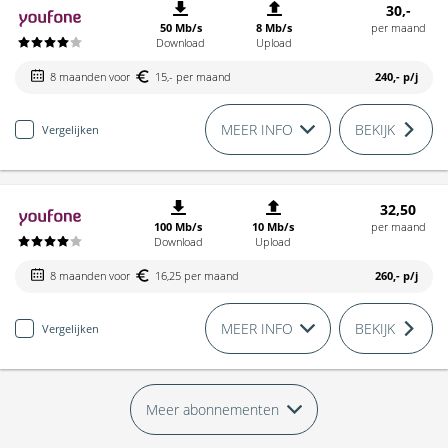
30,-
50 Mb/s
8 Mb/s
per maand
Download
Upload
8 maanden voor
15,- per maand
240,-
p/j
MEER INFO
BEKIJK
Vergelijken
32,50
100 Mb/s
10 Mb/s
per maand
Download
Upload
8 maanden voor
16,25 per maand
260,-
p/j
MEER INFO
BEKIJK
Vergelijken
Meer abonnementen