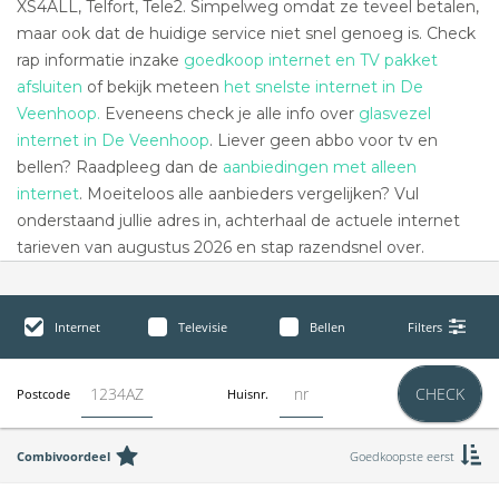
XS4ALL, Telfort, Tele2. Simpelweg omdat ze teveel betalen,
maar ook dat de huidige service niet snel genoeg is. Check
rap informatie inzake
goedkoop internet en TV pakket
afsluiten
of bekijk meteen
het snelste internet in De
Veenhoop.
Eveneens check je alle info over
glasvezel
internet in De Veenhoop
. Liever geen abbo voor tv en
bellen? Raadpleeg dan de
aanbiedingen met alleen
internet
. Moeiteloos alle aanbieders vergelijken? Vul
onderstaand jullie adres in, achterhaal de actuele internet
tarieven van augustus 2026 en stap razendsnel over.
Internet
Televisie
Bellen
Filters
CHECK
Postcode
Huisnr.
Combivoordeel
Goedkoopste eerst