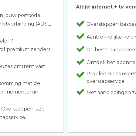
Altijd internet + tv ver
an jouw postcode.
rnetverbinding (ADSL,
Overstappen bespaar
Aantrekkelijke korti
halen?
n/of premium zenders
De beste aanbieders
Ontdek het abonne
euzes omtrent vast
Probleemloos overs
overstapservice.
opsomming met de
abonnementen in
Met aanbiedingen zoa
 Overstappen is zo
tapservice.