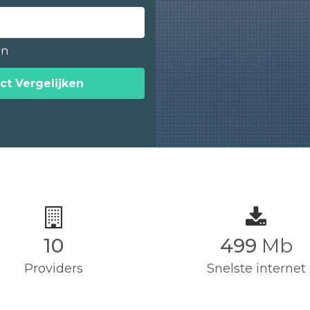
en
ct Vergelijken
10
500
Mb
Providers
Snelste internet