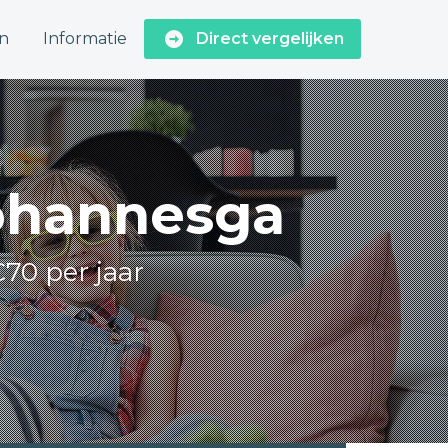
n
Informatie
Direct vergelijken
johannesga
€70 per jaar