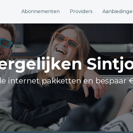
Abonnementen
Providers
Aanbiedinge
vergelijken Sint
lle internet pakketten en bespaar 