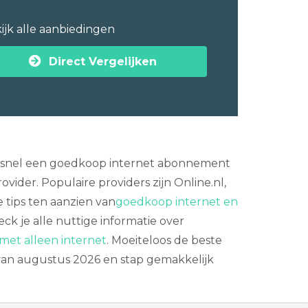
ijk alle aanbiedingen
Direct Vergelijken
upersnel een goedkoop internet abonnement
ider. Populaire providers zijn Online.nl,
 tips ten aanzien van
goedkoop internet en
k je alle nuttige informatie over
met alleen internet
. Moeiteloos de beste
 van augustus 2026 en stap gemakkelijk