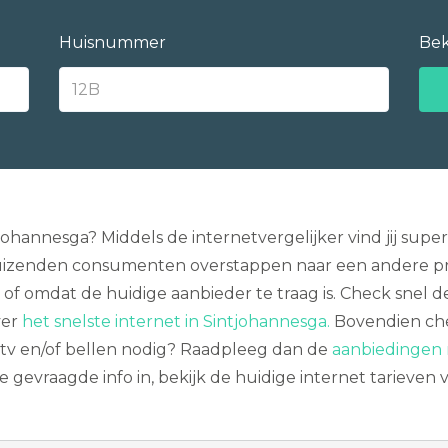
Huisnummer
Bek
ntjohannesga? Middels de internetvergelijker vind jij s
 duizenden consumenten overstappen naar een andere prov
of omdat de huidige aanbieder te traag is. Check snel de
ver
het snelste internet in Sintjohannesga.
Bovendien chec
 tv en/of bellen nodig? Raadpleeg dan de
aanbiedingen 
 gevraagde info in, bekijk de huidige internet tarieven