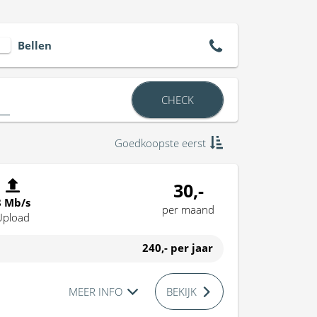
Bellen
CHECK
Goedkoopste eerst
30,-
8 Mb/s
per maand
Upload
240,-
per jaar
MEER INFO
BEKIJK