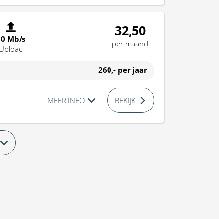
32,50
10 Mb/s
per maand
Upload
260,-
per jaar
MEER INFO
BEKIJK