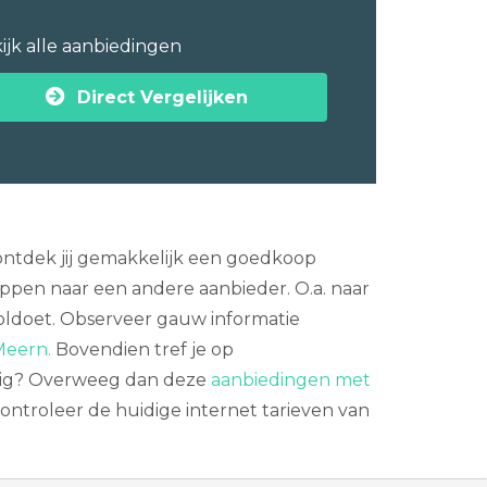
ijk alle aanbiedingen
Direct Vergelijken
 ontdek jij gemakkelijk een goedkoop
appen naar een andere aanbieder. O.a. naar
voldoet. Observeer gauw informatie
Meern.
Bovendien tref je op
odig? Overweeg dan deze
aanbiedingen met
ontroleer de huidige internet tarieven van