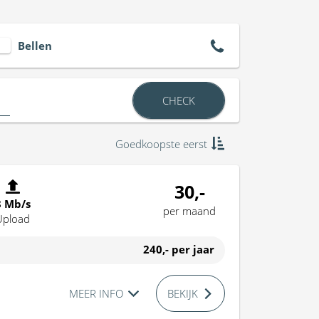
Bellen
CHECK
Goedkoopste eerst
30,-
8 Mb/s
per maand
Upload
240,-
per jaar
MEER INFO
BEKIJK