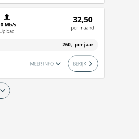
32,50
10 Mb/s
per maand
Upload
260,-
per jaar
MEER INFO
BEKIJK