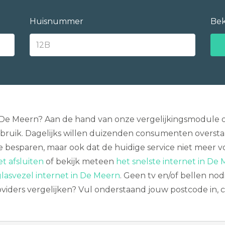
Huisnummer
Bek
 in De Meern? Aan de hand van onze vergelijkingsmodule
gebruik. Dagelijks willen duizenden consumenten overst
te besparen, maar ook dat de huidige service niet meer 
t afsluiten
of bekijk meteen
het snelste internet in De 
glasvezel internet in De Meern
. Geen tv en/of bellen n
viders vergelijken? Vul onderstaand jouw postcode in, c