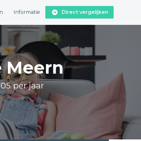
n
Informatie
Direct vergelijken
e Meern
05 per jaar