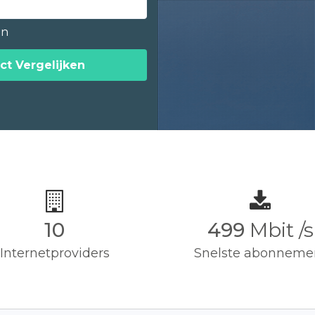
en
ct Vergelijken
10
500
Mbit /s
Internetproviders
Snelste abonneme