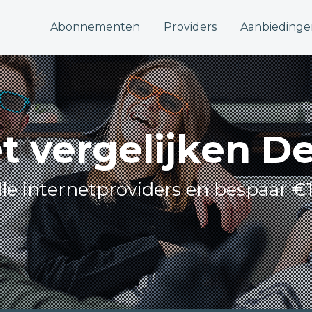
Abonnementen
Providers
Aanbiedinge
et vergelijken D
alle internetproviders en bespaar €1