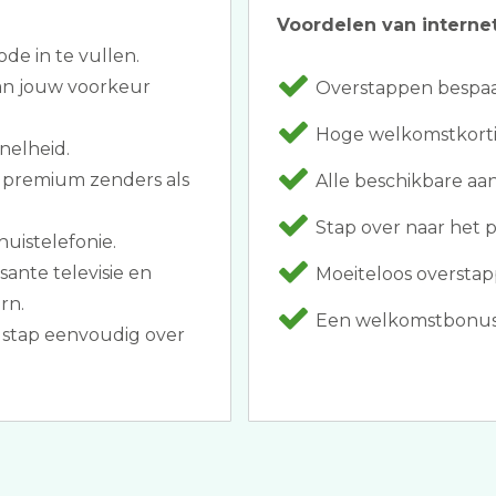
Voordelen van internet
ode in te vullen.
van jouw voorkeur
Overstappen bespaar
Hoge welkomstkorti
nelheid.
n premium zenders als
Alle beschikbare aa
Stap over naar het p
huistelefonie.
sante televisie en
Moeiteloos overstap
rn.
Een welkomstbonus z
 stap eenvoudig over