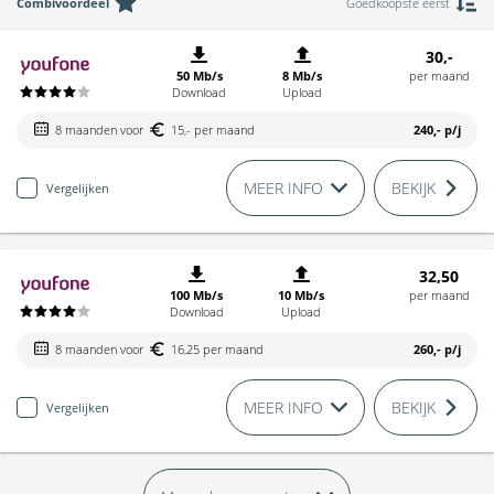
Combivoordeel
Goedkoopste eerst
30,-
50 Mb/s
8 Mb/s
per maand
Download
Upload
8 maanden voor
15,- per maand
240,-
p/j
MEER INFO
BEKIJK
Vergelijken
32,50
100 Mb/s
10 Mb/s
per maand
Download
Upload
8 maanden voor
16,25 per maand
260,-
p/j
MEER INFO
BEKIJK
Vergelijken