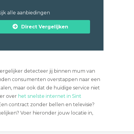
ijk alle aanbiedingen
Direct Vergelijken
ergelijker detecteer jij binnen mum van
izenden consumenten overstappen naar een
len, maar ook dat de huidige service niet
eer over
het snelste internet in Sint
 Een contract zonder bellen en televisie?
ijken? Voer hieronder jouw locatie in,