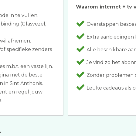
Waarom internet + tv v
ode in te vullen.
binding (Glasvezel,
Overstappen bespaar
Extra aanbiedingen 
 wil afnemen.
of specifieke zenders
Alle beschikbare aa
Je vind zo het abonn
 m.b.t. een vaste lijn.
gina met de beste
Zonder problemen ov
 in Sint Anthonis.
Leuke cadeaus als bi
nt en regel jouw
.
?