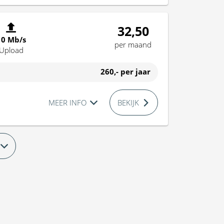
32,50
10 Mb/s
per maand
Upload
260,-
per jaar
MEER INFO
BEKIJK