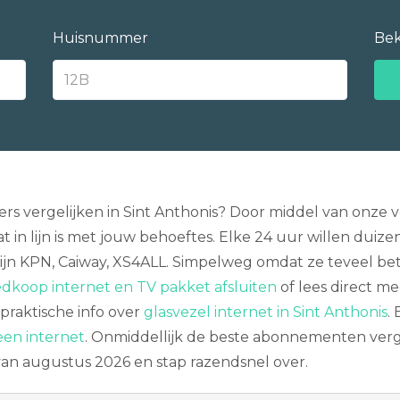
Huisnummer
Bek
rs vergelijken in Sint Anthonis? Door middel van onze v
 in lijn is met jouw behoeftes. Elke 24 uur willen du
ijn KPN, Caiway, XS4ALL. Simpelweg omdat ze teveel beta
dkoop internet en TV pakket afsluiten
of lees direct m
praktische info over
glasvezel internet in Sint Anthonis
.
een internet
. Onmiddellijk de beste abonnementen vergel
van augustus 2026 en stap razendsnel over.