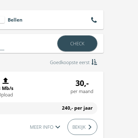
Bellen
CHECK
Goedkoopste eerst
30,-
8 Mb/s
per maand
Upload
240,-
per jaar
MEER INFO
BEKIJK