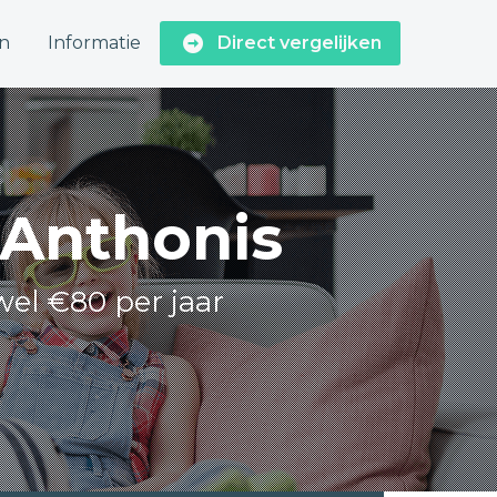
n
Informatie
Direct vergelijken
t Anthonis
wel €80 per jaar