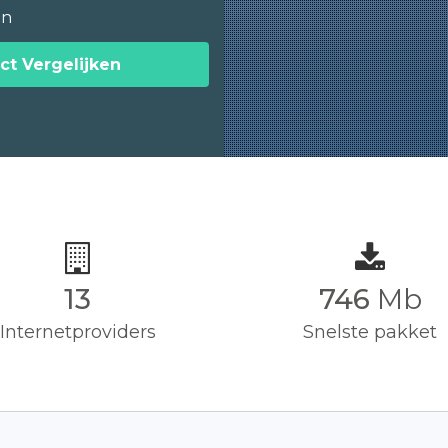
en
ct Vergelijken
13
750
Mb
Internetproviders
Snelste pakket