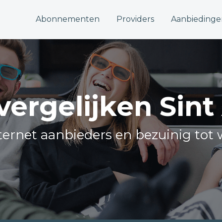
Abonnementen
Providers
Aanbiedinge
vergelijken Sin
internet aanbieders en bezuinig tot 