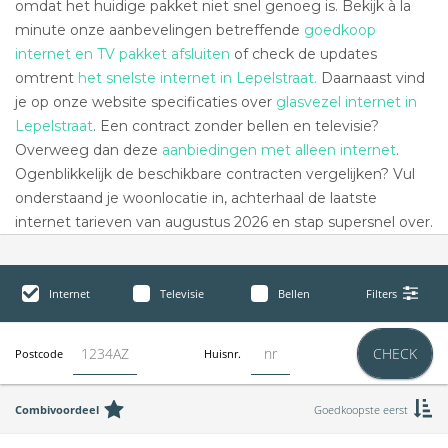
omdat het huidige pakket niet snel genoeg is. Bekijk à la
minute onze aanbevelingen betreffende
goedkoop
internet en TV pakket afsluiten
of check de updates
omtrent
het snelste internet in Lepelstraat.
Daarnaast vind
je op onze website specificaties over
glasvezel internet in
Lepelstraat
. Een contract zonder bellen en televisie?
Overweeg dan deze
aanbiedingen met alleen internet
.
Ogenblikkelijk de beschikbare contracten vergelijken? Vul
onderstaand je woonlocatie in, achterhaal de laatste
internet tarieven van augustus 2026 en stap supersnel over.
Internet
Televisie
Bellen
Filters
CHECK
Postcode
Huisnr.
Combivoordeel
Goedkoopste eerst