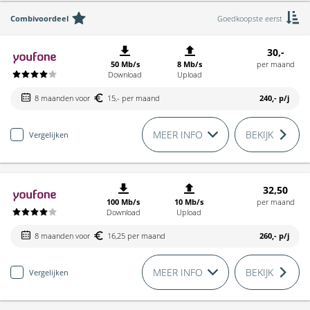
Combivoordeel
Goedkoopste eerst
30,-
50 Mb/s
8 Mb/s
per maand
Download
Upload
8 maanden voor
15,- per maand
240,-
p/j
MEER INFO
BEKIJK
Vergelijken
32,50
100 Mb/s
10 Mb/s
per maand
Download
Upload
8 maanden voor
16,25 per maand
260,-
p/j
MEER INFO
BEKIJK
Vergelijken