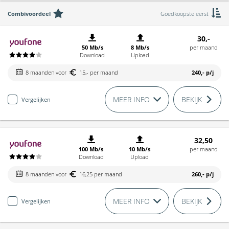
Combivoordeel
Goedkoopste eerst
30,-
50 Mb/s
8 Mb/s
per maand
Download
Upload
8 maanden voor
15,- per maand
240,-
p/j
MEER INFO
BEKIJK
Vergelijken
32,50
100 Mb/s
10 Mb/s
per maand
Download
Upload
8 maanden voor
16,25 per maand
260,-
p/j
MEER INFO
BEKIJK
Vergelijken