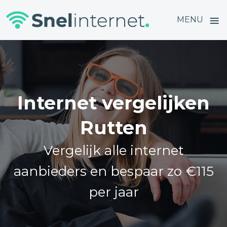
≡
MENU
Skip
to
content
Internet vergelijken
Rutten
Vergelijk alle internet
aanbieders en bespaar zo €115
per jaar