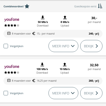
Combivoordeel
Goedkoopste eerst
30,-
50 Mb/s
8 Mb/s
per maand
Download
Upload
8 maanden voor
15,- per maand
240,-
p/j
MEER INFO
BEKIJK
Vergelijken
32,50
100 Mb/s
10 Mb/s
per maand
Download
Upload
8 maanden voor
16,25 per maand
260,-
p/j
MEER INFO
BEKIJK
Vergelijken