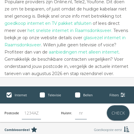
Populaire providers zijn Online.nl, Tele2, Youfone. Dit doen
ze om te besparen, of juist omdat de huidige kabelaar niet
snel genoeg is. Bekijk snel onze info met betrekking tot
goedkoop internet en TV pakket afsluiten
of lees direct
meer over
het snelste internet in Raamsdonksveer.
Tevens
bekijk je op onze website details over
glasvezel internet in
Raamsdonksveer
. Willen jullie geen televisie of voice?
Profiteer dan van de
aanbiedingen met alleen internet
.
Gemakkelijk de beschikbare contracten vergelijken? Voer
onderstaand jouw postcode in, vergelijk de actuele internet
tarieven van augustus 2026 en stap razendsnel over.
Internet
Televisie
Bellen
Filters
CHECK
Postcode
Huisnr.
Combivoordeel
Goedkoopste eerst