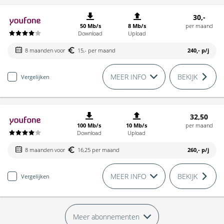
30,-
50 Mb/s
8 Mb/s
per maand
Download
Upload
8 maanden voor
15,- per maand
240,-
p/j
MEER INFO
BEKIJK
Vergelijken
32,50
100 Mb/s
10 Mb/s
per maand
Download
Upload
8 maanden voor
16,25 per maand
260,-
p/j
MEER INFO
BEKIJK
Vergelijken
Meer abonnementen