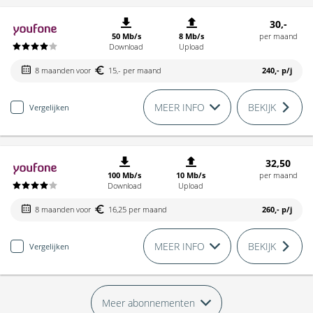
30,-
50 Mb/s
8 Mb/s
per maand
Download
Upload
8 maanden voor
15,- per maand
240,-
p/j
MEER INFO
BEKIJK
Vergelijken
32,50
100 Mb/s
10 Mb/s
per maand
Download
Upload
8 maanden voor
16,25 per maand
260,-
p/j
MEER INFO
BEKIJK
Vergelijken
Meer abonnementen