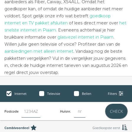
aanbieders als Fiber, Caiway, XS4ALL. Omdat het
goedkoper kan, of omdat de huidige aanbieder niet meer
voldoet. Spot gelijk onze info wat betreft
goedkoop
internet en TV pakket afsluiten
of lees direct meer over
het
snelste internet in Piaam.
Eveneens achterhaal je hier
bruikbare informatie over
glasvezel internet in Piaam
.
Willen jullie geen televisie of voice? Profiteer dan van de
aanbiedingen met alleen internet
. Vandaag nog de beste
pakketten vergelijken? Vul in de vergelijker jouw gegevens
in, check de huidige internet tarieven van augustus 2026 en
regel direct jouw overstap.
Internet
Televisie
Bellen
Filters
CHECK
Postcode
Huisnr.
Combivoordeel
Goedkoopste eerst