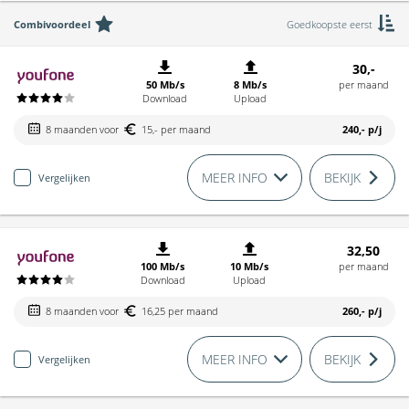
Combivoordeel
Goedkoopste eerst
30,-
50 Mb/s
8 Mb/s
per maand
Download
Upload
8 maanden voor
15,- per maand
240,-
p/j
MEER INFO
BEKIJK
Vergelijken
32,50
100 Mb/s
10 Mb/s
per maand
Download
Upload
8 maanden voor
16,25 per maand
260,-
p/j
MEER INFO
BEKIJK
Vergelijken