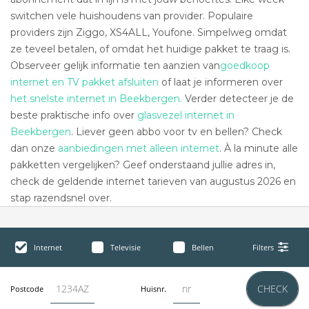
switchen vele huishoudens van provider. Populaire
providers zijn Ziggo, XS4ALL, Youfone. Simpelweg omdat
ze teveel betalen, of omdat het huidige pakket te traag is.
Observeer gelijk informatie ten aanzien van
goedkoop
internet en TV pakket afsluiten
of laat je informeren over
het snelste internet in Beekbergen.
Verder detecteer je de
beste praktische info over
glasvezel internet in
Beekbergen
. Liever geen abbo voor tv en bellen? Check
dan onze
aanbiedingen met alleen internet
. À la minute alle
pakketten vergelijken? Geef onderstaand jullie adres in,
check de geldende internet tarieven van augustus 2026 en
stap razendsnel over.
Internet
Televisie
Bellen
Filters
CHECK
Postcode
Huisnr.