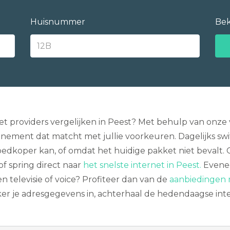
Huisnummer
Bek
providers vergelijken in Peest? Met behulp van onze v
ment dat matcht met jullie voorkeuren. Dagelijks swit
oedkoper kan, of omdat het huidige pakket niet bevalt.
of spring direct naar
het snelste internet in Peest.
Evenee
een televisie of voice? Profiteer dan van de
aanbiedingen 
jker je adresgegevens in, achterhaal de hedendaagse in