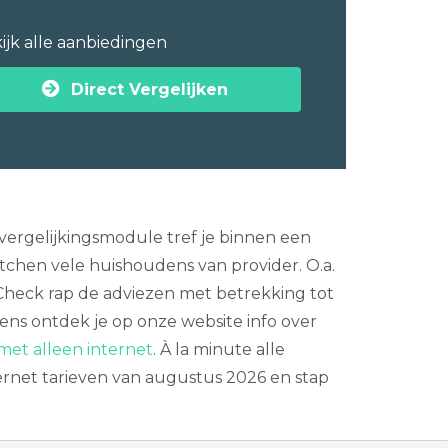
ijk alle aanbiedingen
Direct Vergelijken
ergelijkingsmodule tref je binnen een
chen vele huishoudens van provider. O.a.
 Check rap de adviezen met betrekking tot
ns ontdek je op onze website info over
met alleen internet
. À la minute alle
ternet tarieven van augustus 2026 en stap