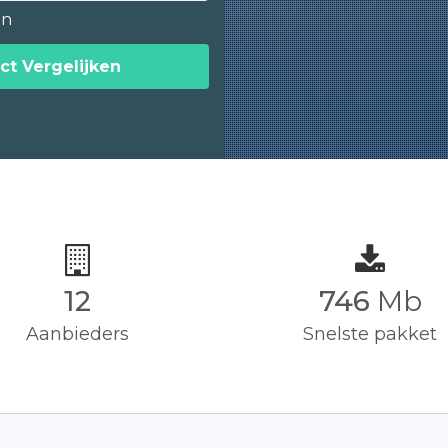
en
ct Vergelijken
12
750
Mb
Aanbieders
Snelste pakket