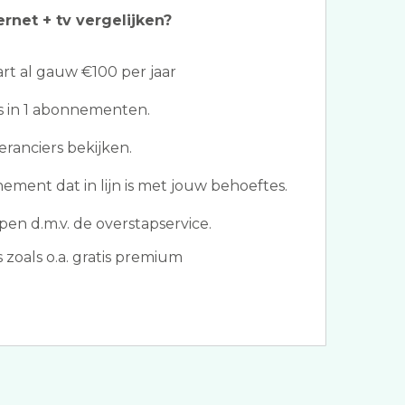
ernet + tv vergelijken?
t al gauw €100 per jaar
les in 1 abonnementen.
eranciers bekijken.
ement dat in lijn is met jouw behoeftes.
en d.m.v. de overstapservice.
oals o.a. gratis premium