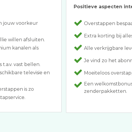
Positieve aspecten int
an jouw voorkeur
Overstappen bespaar
Extra korting bij al
ie willen afsluiten.
mium kanalen als
Alle verkrijgbare lev
Je vind zo het abonn
t.a.v. vast bellen.
schikbare televisie en
Moeiteloos overstapp
Een welkomstbonus z
rstappen is zo
zenderpakketten.
tapservice.