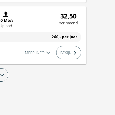
32,50
10 Mb/s
per maand
Upload
260,-
per jaar
MEER INFO
BEKIJK