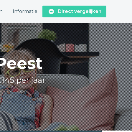
n
Informatie
Direct vergelijken
 Peest
145 per jaar