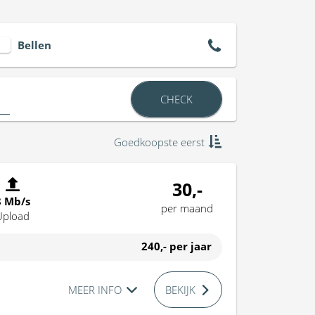
Bellen
CHECK
Goedkoopste eerst
30,-
8 Mb/s
per maand
Upload
240,-
per jaar
MEER INFO
BEKIJK