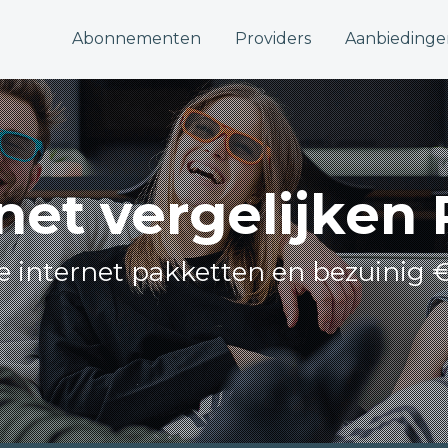
Abonnementen
Providers
Aanbiedinge
net vergelijken
lle internet pakketten en bezuinig €