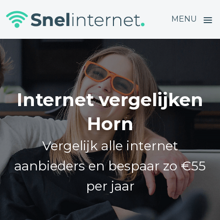
≡
MENU
Skip
to
content
Internet vergelijken
Horn
Vergelijk alle internet
aanbieders en bespaar zo €55
per jaar