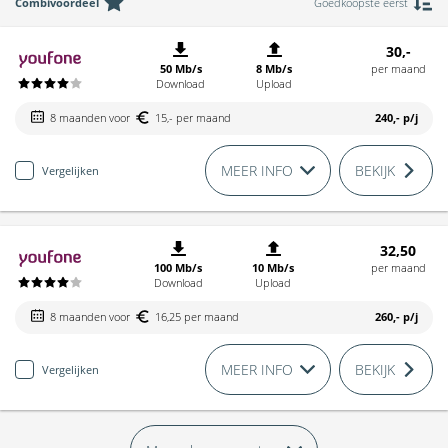
Combivoordeel
Goedkoopste eerst
30,-
50 Mb/s
8 Mb/s
per maand
Download
Upload
8 maanden voor
15,- per maand
240,-
p/j
MEER INFO
BEKIJK
Vergelijken
32,50
100 Mb/s
10 Mb/s
per maand
Download
Upload
8 maanden voor
16,25 per maand
260,-
p/j
MEER INFO
BEKIJK
Vergelijken