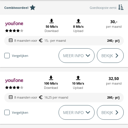
Combivoordeel
Goedkoopste eerst
30,-
50 Mb/s
8 Mb/s
per maand
Download
Upload
8 maanden voor
15,- per maand
240,-
p/j
MEER INFO
BEKIJK
Vergelijken
32,50
100 Mb/s
10 Mb/s
per maand
Download
Upload
8 maanden voor
16,25 per maand
260,-
p/j
MEER INFO
BEKIJK
Vergelijken