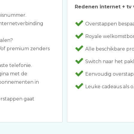
Redenen internet + tv 
huisnummer.
nternetverbinding
Overstappen bespaar
Royale welkomstbon
halen?
n/of premium zenders
Alle beschikbare pr
Switch naar het pak
aste telefonie.
agina met de
Eenvoudig overstapp
 abonnementen in
Leuke cadeaus als o
erstappen gaat