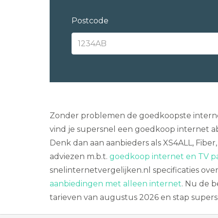
Postcode
Zonder problemen de goedkoopste internet
vind je supersnel een goedkoop internet a
Denk dan aan aanbieders als XS4ALL, Fiber,
adviezen m.b.t.
goedkoop internet en TV pa
snelinternetvergelijken.nl specificaties ove
aanbiedingen met alleen internet
. Nu de b
tarieven van augustus 2026 en stap supers