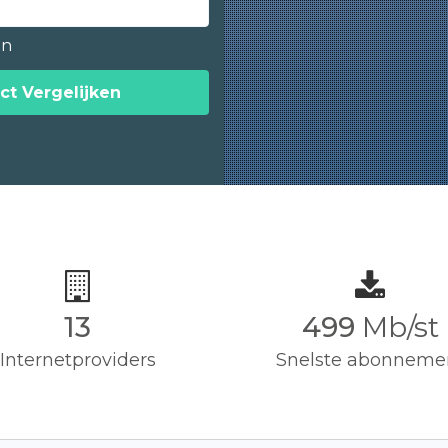
en
ct Vergelijken
13
500
Mb/st
Internetproviders
Snelste abonneme