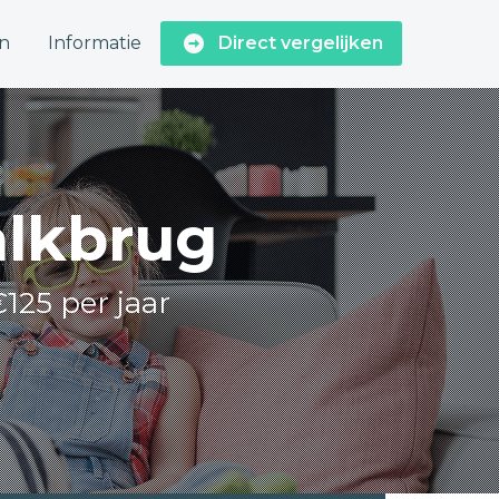
n
Informatie
Direct vergelijken
alkbrug
125 per jaar