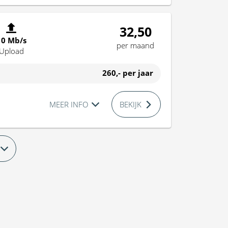
32,50
10 Mb/s
per maand
Upload
260,-
per jaar
MEER INFO
BEKIJK