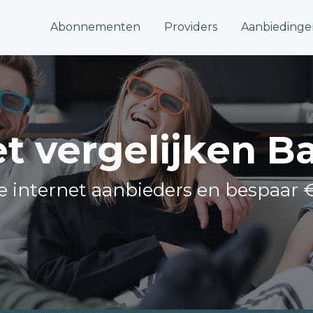
Abonnementen
Providers
Aanbiedinge
et vergelijken B
lle internet aanbieders en bespaar €