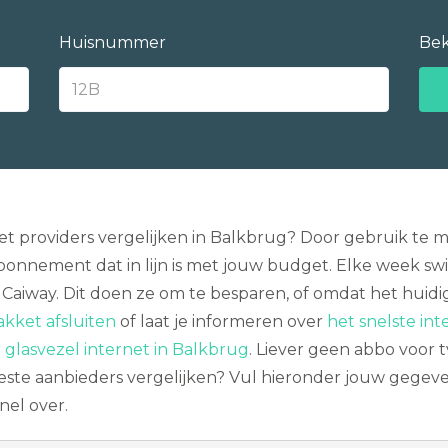
Huisnummer
Bek
 providers vergelijken in Balkbrug? Door gebruik te m
bonnement dat in lijn is met jouw budget. Elke week sw
 Caiway. Dit doen ze om te besparen, of omdat het huidi
kket afsluiten
of laat je informeren over
het snelste int
r
glasvezel internet in Balkbrug
. Liever geen abbo voor 
este aanbieders vergelijken? Vul hieronder jouw gegeven
nel over.