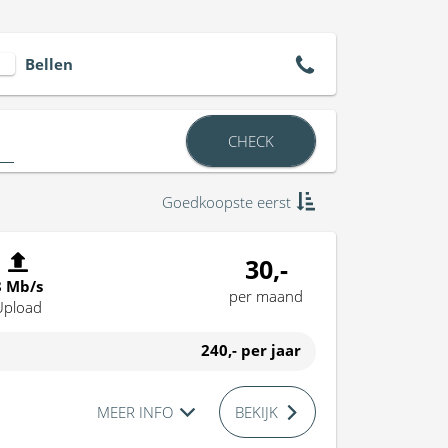
Bellen
CHECK
Goedkoopste eerst
30,-
8 Mb/s
per maand
Upload
240,-
per jaar
MEER INFO
BEKIJK