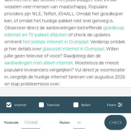
wisselen veel mensen van maatschappij. Populaire
providers zijn NLE, Telfort, XS4ALL. Omdat het goedkoper
kan, of omdat het huidige pakket niet snel genoeg is.
Observeer direct de aanbevelingen betreffende
goedkoop
internet en TV pakket afsluiten
of check de updates
omtrent
het snelste internet in Overijssel.
Verderop ontdek
je hier details over
glasvezel internet in Overijssel
. Willen
jullie geen televisie of voice? Raadpleeg dan de
aanbiedingen met alleen internet
. Moeiteloos de meest
populaire leveranciers vergelijken? Vul direct je woonlocatie
in, vergelijk de huidige internet tarieven van augustus 2026
en stap probleemloos over.
Internet
Televisie
Bellen
Filters
CHECK
Postcode
Huisnr.