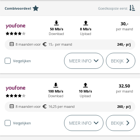
Combivoordeel
Goedkoopste eerst
30,-
50 Mb/s
8 Mb/s
per maand
Download
Upload
8 maanden voor
15,- per maand
240,-
p/j
MEER INFO
BEKIJK
Vergelijken
32,50
100 Mb/s
10 Mb/s
per maand
Download
Upload
8 maanden voor
16,25 per maand
260,-
p/j
MEER INFO
BEKIJK
Vergelijken