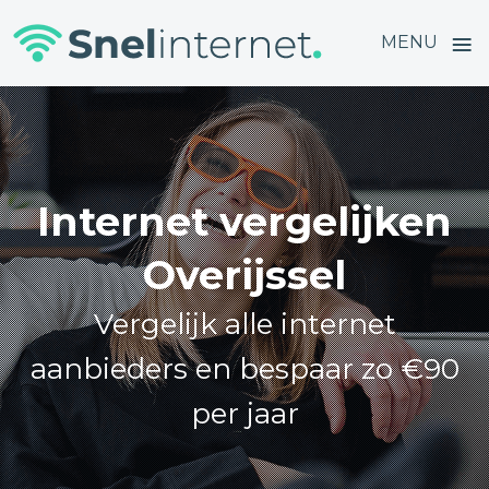
≡
MENU
Skip
to
content
Internet vergelijken
Overijssel
Vergelijk alle internet
aanbieders en bespaar zo €90
per jaar