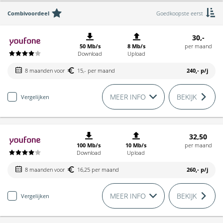
Combivoordeel
Goedkoopste eerst
30,-
50 Mb/s
8 Mb/s
per maand
Download
Upload
8 maanden voor
15,- per maand
240,-
p/j
MEER INFO
BEKIJK
Vergelijken
32,50
100 Mb/s
10 Mb/s
per maand
Download
Upload
8 maanden voor
16,25 per maand
260,-
p/j
MEER INFO
BEKIJK
Vergelijken