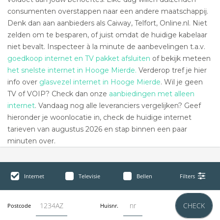
consumenten overstappen naar een andere maatschappij.
Denk dan aan aanbieders als Caiway, Telfort, Online.nl. Niet
zelden om te besparen, of juist omdat de huidige kabelaar
niet bevalt. Inspecteer à la minute de aanbevelingen t.a.v.
goedkoop internet en TV pakket afsluiten
of bekijk meteen
het snelste internet in Hooge Mierde.
Verderop tref je hier
info over
glasvezel internet in Hooge Mierde
. Wil je geen
TV of VOIP? Check dan onze
aanbiedingen met alleen
internet
. Vandaag nog alle leveranciers vergelijken? Geef
hieronder je woonlocatie in, check de huidige internet
tarieven van augustus 2026 en stap binnen een paar
minuten over.
Internet
Televisie
Bellen
Filters
CHECK
Postcode
Huisnr.