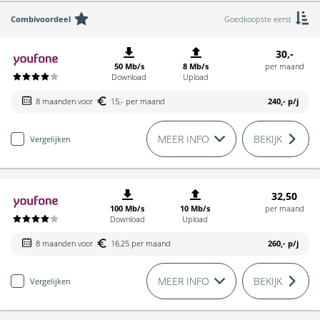
Combivoordeel
Goedkoopste eerst
30,-
50 Mb/s
8 Mb/s
per maand
Download
Upload
8 maanden voor
15,- per maand
240,-
p/j
MEER INFO
BEKIJK
Vergelijken
32,50
100 Mb/s
10 Mb/s
per maand
Download
Upload
8 maanden voor
16,25 per maand
260,-
p/j
MEER INFO
BEKIJK
Vergelijken