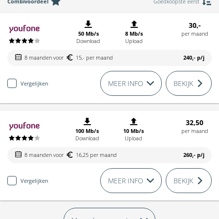
Combivoordeel
Goedkoopste eerst
30,-
50 Mb/s
8 Mb/s
per maand
Download
Upload
8 maanden voor
15,- per maand
240,-
p/j
MEER INFO
BEKIJK
Vergelijken
32,50
100 Mb/s
10 Mb/s
per maand
Download
Upload
8 maanden voor
16,25 per maand
260,-
p/j
MEER INFO
BEKIJK
Vergelijken