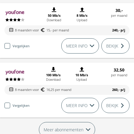
30,-
50 Mb/s
8 Mb/s
per maand
Download
Upload
8 maanden voor
15,- per maand
240,-
p/j
MEER INFO
BEKIJK
Vergelijken
32,50
100 Mb/s
10 Mb/s
per maand
Download
Upload
8 maanden voor
16,25 per maand
260,-
p/j
MEER INFO
BEKIJK
Vergelijken
Meer abonnementen