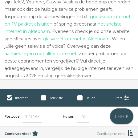
zijn Tele2, Youfone, Caiway. Vaak is de hoge prijs een reden,
maar ook dat de huidige service problemen geeft.
Inspecteer rap de aanbevelingen m.b.t.
goedkoop internet
en TV pakket afsluiten
of spring direct naar
het snelste
internet in Aldeboarn.
Eveneens check je op onze website
specificaties over
glasvezel internet in Aldeboarn
. Willen
jullie geen televisie of voice? Overweeg dan deze
aanbiedingen met alleen internet
. Zonder problemen de
beste abonnementen vergelijken? Vul direct je
adresgegevens in, vergelijk de huidige internet tarieven van
augustus 2026 en stap gemakkelijk over.
Internet
Televisie
Bellen
Filters
CHECK
Postcode
Huisnr.
Combivoordeel
Goedkoopste eerst