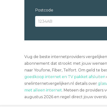
Postcode
Vug de beste internetproviders vergelijke
abonnement dat strookt met jouw wensen. 
naar Youfone, Fiber, Telfort. Om geld te be
goedkoop internet en TV pakket afsluiten
snelinternetvergelijken.nl details over
glas
met alleen internet
. Meteen de providers v
augustus 2026 en regel direct jouw overst