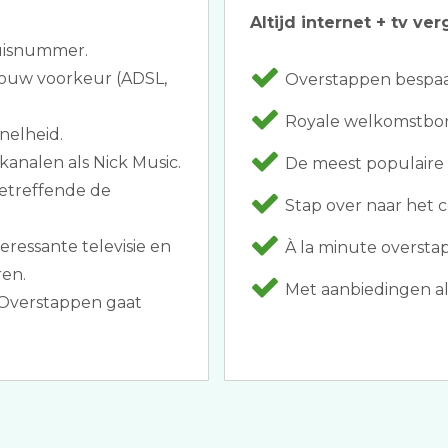
Altijd internet + tv ver
huisnummer.
 jouw voorkeur (ADSL,
Overstappen bespaar
Royale welkomstbon
nelheid.
analen als Nick Music.
De meest populaire 
betreffende de
Stap over naar het co
eressante televisie en
À la minute oversta
en.
Met aanbiedingen als
 Overstappen gaat