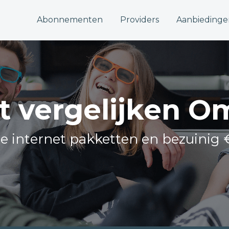
Abonnementen
Providers
Aanbiedinge
et vergelijken 
lle internet pakketten en bezuinig 