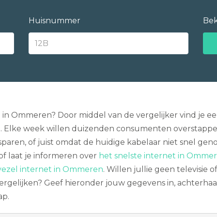
Huisnummer
Bek
n in Ommeren? Door middel van de vergelijker vind je 
Elke week willen duizenden consumenten overstappen n
sparen, of juist omdat de huidige kabelaar niet snel ge
of laat je informeren over
het snelste internet in Ommer
vezel internet in Ommeren
. Willen jullie geen televisi
ergelijken? Geef hieronder jouw gegevens in, achterhaal
ap.