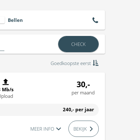
Bellen
CHECK
Goedkoopste eerst
30,-
8 Mb/s
per maand
Upload
240,-
per jaar
MEER INFO
BEKIJK