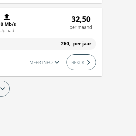
32,50
10 Mb/s
per maand
Upload
260,-
per jaar
MEER INFO
BEKIJK