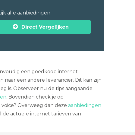
ijk alle aanbiedingen
Direct Vergelijken
eenvoudig een goedkoop internet
aar een andere leverancier. Dit kan zijn
noeg is. Observeer nu de tips aangaande
en.
Bovendien check je op
e of voice? Overweeg dan deze
aanbiedingen
 de actuele internet tarieven van