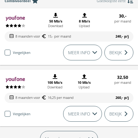
Combivoordeel
Goedkoopste eerst
30,-
50 Mb/s
8 Mb/s
per maand
Download
Upload
8 maanden voor
15,- per maand
240,-
p/j
MEER INFO
BEKIJK
Vergelijken
32,50
100 Mb/s
10 Mb/s
per maand
Download
Upload
8 maanden voor
16,25 per maand
260,-
p/j
MEER INFO
BEKIJK
Vergelijken