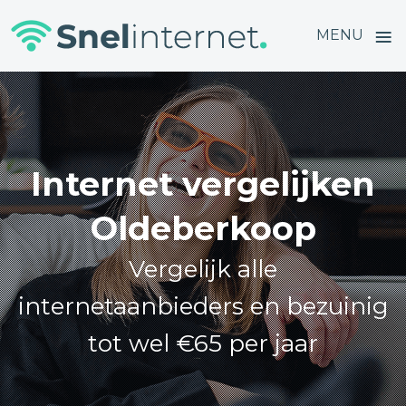
≡
MENU
Skip
to
content
Internet vergelijken
Oldeberkoop
Vergelijk alle
internetaanbieders en bezuinig
tot wel €65 per jaar