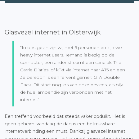
Glasvezel internet in Oisterwijk
“In ons gezin zijn wij met 5 personen en zijn we
heavy internet users. Iemand is bezig op de
computer, een ander streamt een serie als The
Carrie Diaries, of kijkt via internet naar AT5 en een
3e persoon is een fervent gamer: GTA Double
Pack. Dit staat nog los van onze devices, als bijv.
de hue lampendie zijn verbonden met het
internet.”
Een treffend voorbeeld dat steeds vaker opduikt. Het is
geen geheim: vandaag de dag is een betrouwbare
internetverbinding een must. Dankzij glasvezel internet
ben je voorzien van constant internet, gewaarborgde hoge