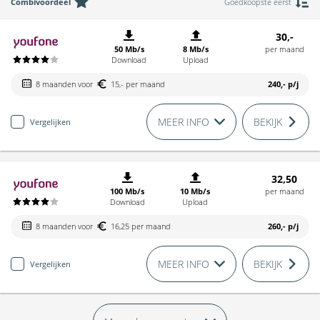
Combivoordeel
Goedkoopste eerst
30,-
50 Mb/s
8 Mb/s
per maand
Download
Upload
8 maanden voor
15,- per maand
240,-
p/j
MEER INFO
BEKIJK
Vergelijken
32,50
100 Mb/s
10 Mb/s
per maand
Download
Upload
8 maanden voor
16,25 per maand
260,-
p/j
MEER INFO
BEKIJK
Vergelijken